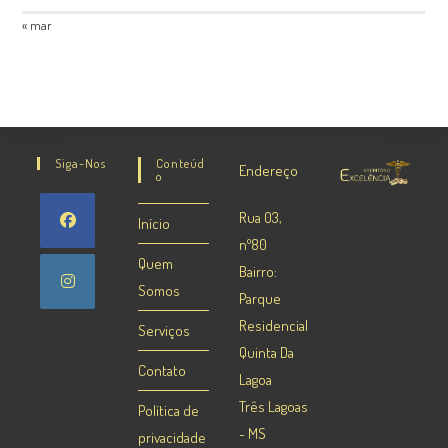
« mar
Siga-Nos
Conteúd
Endereço
O
Rua 03,
Início
nº80
Quem
Bairro:
Somos
Parque
Residencial
Serviços
Quinta Da
Contato
Lagoa
Três Lagoas
Política de
- MS
privacidade