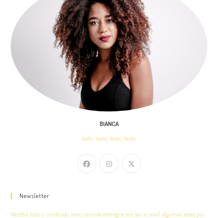
BIANCA
texto, texto, texto, texto,
Newsletter
Receba todo o conteúdo mais recente entregue em seu e-mail algumas vezes por