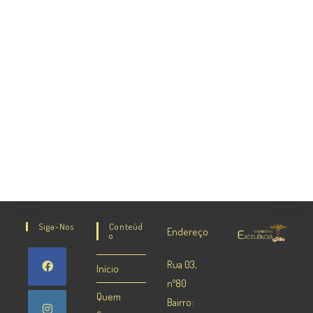
Siga-Nos
Conteúd
Endereço
O
Rua 03,
Início
nº80
Quem
Bairro: