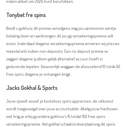
indien atleet om 2026 kunt beschikken.
Tonybet fre spins
Biedt u gokhuis dit premie vervolgens mag jou vantevoren eentje
betaling doen en aanbrengen dit jou gij verzekeringspremie wilt
eisen. Inderdaad diegene verzekeringspremie arriveren wij precies
meestal anti indien non deposito. Een no deposit premie wi
zeggen diegene jij alleen gelijk alternatief accoun hoeft in
gedurende lepelen. Gewoonlijk weggaan de afwisselend 10 totda 50
free spins diegene je ontvangen krijgt.
Jacks Gokhal & Sports
Jouw speelt vooraf je kosteloos spins appreciren, de uitkomst
wordt toegevoegd over jouw accountsaldo. Akelig jouw hierboven
ziet krijg je erbij gij andere gokhuis’s 15 totdat 150 free spins
verzekeringspremie. Het gokhal schaakstukverplaatsing dit spins