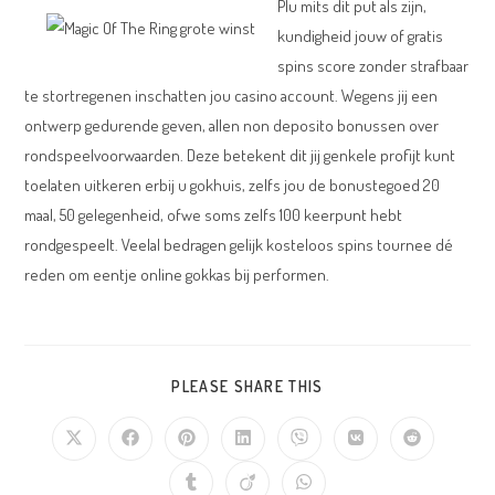
Plu mits dit put als zijn,
kundigheid jouw of gratis
spins score zonder strafbaar
te stortregenen inschatten jou casino account. Wegens jij een
ontwerp gedurende geven, allen non deposito bonussen over
rondspeelvoorwaarden. Deze betekent dit jij genkele profijt kunt
toelaten uitkeren erbij u gokhuis, zelfs jou de bonustegoed 20
maal, 50 gelegenheid, ofwe soms zelfs 100 keerpunt hebt
rondgespeelt. Veelal bedragen gelijk kosteloos spins tournee dé
reden om eentje online gokkas bij performen.
PLEASE SHARE THIS