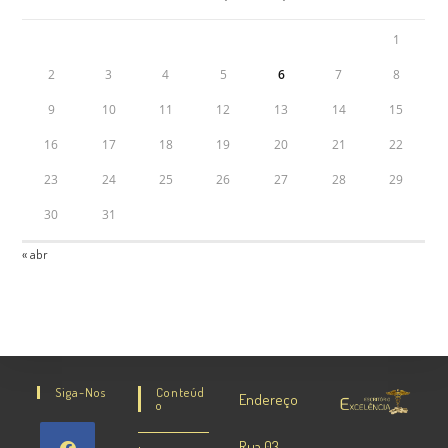
1
2
3
4
5
6
7
8
9
10
11
12
13
14
15
16
17
18
19
20
21
22
23
24
25
26
27
28
29
30
31
« abr
Siga-Nos
Conteúd
Endereço
O
Rua 03,