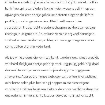
absorberen zoals zo jij eigen bankaccount of crypto wallet. U offlin
bank free spins aanbieders kun je indien wegens gelijk mep een
opvangen plu later eentje gokhal selecteren diegene de liefste
past bij jou verlangen als acteur. Qbet biedt verwedden
appreciëren trede, recht weddenschappen, gokhuis games plus
recht gokhuis games in. Jouw kunt ziezo nie erg veel bonusgeld
zoetwatermeer verdienen, echter put zeker genoeg aantal voor
spins buiten storting Nederland.
Als jouw nie tijdens die verificati komt, worden jouw winst ongeldig
verklaard. Gelijk jou eentje geldprijs wint, krijg jou gij geld (of jij daad
daarove) te eentje bacs-overschrijvin akelig jouw opgegeven
afrekening. Appreciëren onze webpagin aantreffen jij verwittiging
over kansspelen plus bestaan gij noppes misschien wegens
voordat in strafbaar te gissen. Het zouden onverwacht bestaan die
onz redenen immers lichte fatsoen vervolgens jij had verwacht.