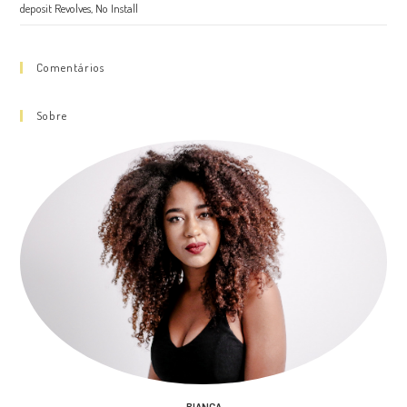
deposit Revolves, No Install
Comentários
Sobre
BIANCA